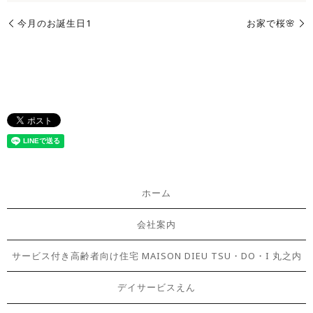
今月のお誕生日1
お家で桜🌸
ホーム
会社案内
サービス付き高齢者向け住宅 MAISON DIEU TSU・DO・I 丸之内
デイサービスえん