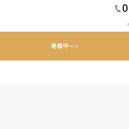
0
将棋中～♪