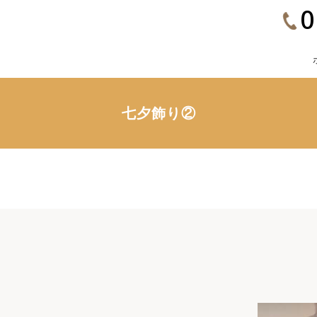
0
七夕飾り②