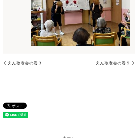
えん敬老会の巻３
えん敬老会の巻５
ホーム