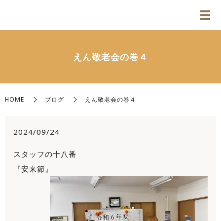
えん敬老会の巻４
HOME
ブログ
えん敬老会の巻４
2024/09/24
スタッフの十八番
『安来節』