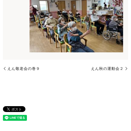
えん敬老会の巻９
えん秋の運動会２