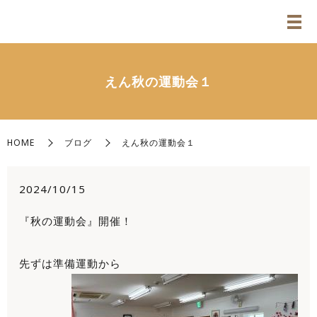
えん秋の運動会１
HOME
ブログ
えん秋の運動会１
2024/10/15
『秋の運動会』開催！
先ずは準備運動から