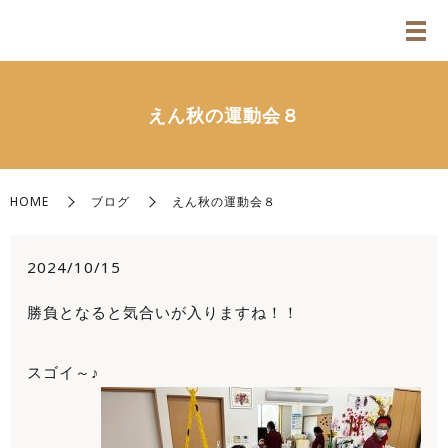
えん秋の運動会８
HOME
ブログ
えん秋の運動会８
2024/10/15
勝負となると気合いが入りますね！！
スゴイ～♪