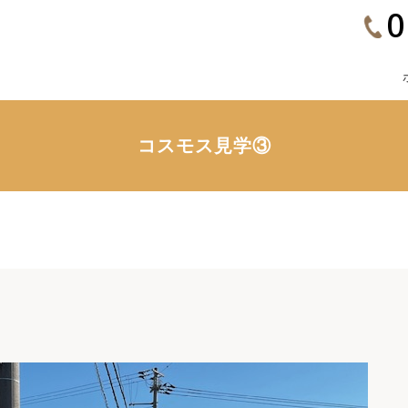
0
コスモス見学③