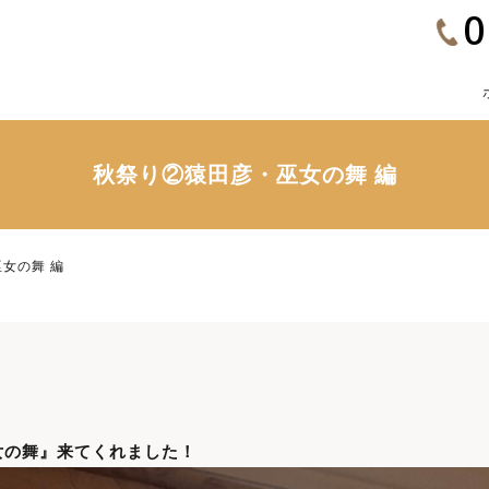
0
秋祭り②猿田彦・巫女の舞 編
女の舞 編
女の舞』来てくれました！