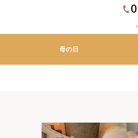
0
母の日