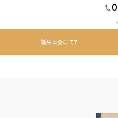
0
誕生日会にて7