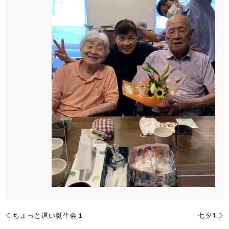
ちょっと遅い誕生会１
七夕1