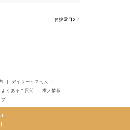
お披露目2
内
デイサービスえん
よくあるご質問
求人情報
ップ
d.
】