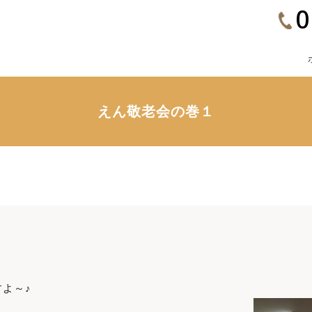
0
えん敬老会の巻１
よ～♪