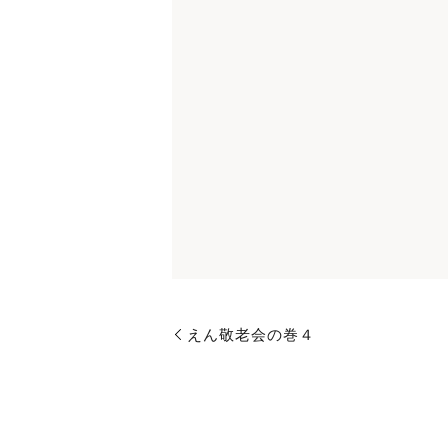
えん敬老会の巻４