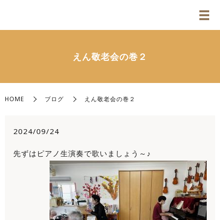
えん敬老会の巻２
HOME
ブログ
えん敬老会の巻２
2024/09/24
先ずはピアノ生演奏で歌いましょう～♪