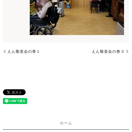
えん敬老会の巻１
えん敬老会の巻３
ホーム