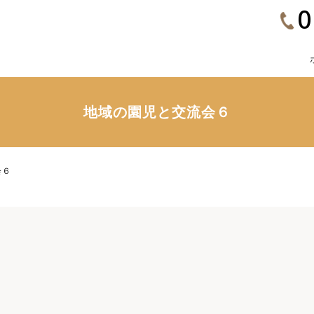
0
地域の園児と交流会６
会６