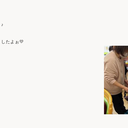
♪
したよぉ💛