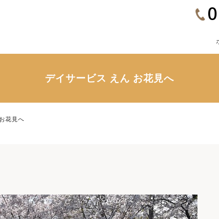
0
デイサービス えん お花見へ
 お花見へ