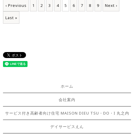
‹ Previous
1
2
3
4
5
6
7
8
9
Next ›
Last »
ホーム
会社案内
サービス付き高齢者向け住宅 MAISON DIEU TSU・DO・I 丸之内
デイサービスえん